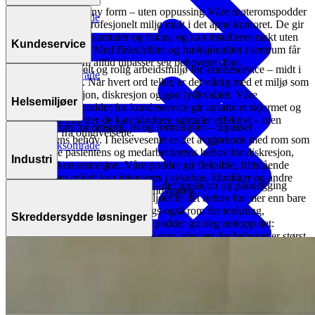
funksjon.
Gi møterommet en ny form – uten oppussing Våre møteromspodder
Utforsk bruksområde
skaper et stille og profesjonelt miljø midt i det åpne kontoret. De gir
plass til samarbeid, samtaler og fokus, og kan installeres raskt uten
Kundeservice
bygningsendringer. Med fleksibilitet og funksjonalitet i sentrum får
du et møterom som alltid tilpasser seg behovene dine.
Skap et profesjonelt og rolig arbeidsmiljø for kundeservice – midt i
Utforsk bruksområde
det åpne kontoret. Når hvert ord teller, er det viktig med et miljø som
støtter konsentrasjon, diskresjon og god lydkvalitet. Våre
Helsemiljøer
spesialtilpassede podder for kundeservice gir ansatte et skjermet og
komfortabelt rom der de kan håndtere samtaler effektivt – uten
Skjermede rom for omsorg, ro og fortrolighet – tilpasset
forstyrrelser fra omgivelsene.
helsesektorens behov. I helsevesenet er det avgjørende med rom som
Utforsk bruksområde
ivaretar både pasientens og medarbeiderens behov for diskresjon,
Industri
hygiene og konsentrasjon. Våre podder gir fleksible, frittstående
løsninger som enkelt kan integreres i sykehus, klinikker og andre
Stille soner i hjertet av industrien – der presisjon og planlegging
helsemiljøer – uten omfattende ombygging.
møtes. I krevende produksjonsmiljøer er det behov for mer enn bare
Utforsk bruksområde
maskiner som fungerer – det trengs også rom for tenkning,
Skreddersydde løsninger
samarbeid og hvile. Våre robuste podder gir deg nettopp det:
lydisolerte, slitesterke og fleksible rom, plassert der behovet er størst
Skreddersydde rom for dine behov – fleksible løsninger for moderne
– midt i produksjonens kjerne.
arbeidsplasser. Alle våre podder kan tilpasses etter funksjon, miljø
Utforsk bruksområde
og estetikk – enten du trenger et stille kontor, et møterom, en
operasjonssentral eller et pauserom. Med fleksible innredningsvalg,
skaper vi rom som fungerer – akkurat slik du trenger dem.
Utforsk bruksområde