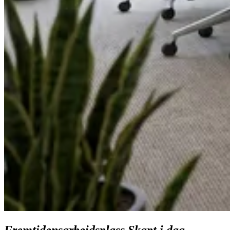
F
r
e
m
t
i
d
e
n
s
a
r
b
e
i
d
s
p
l
a
s
s
.
S
k
a
p
t
i
d
a
g
.