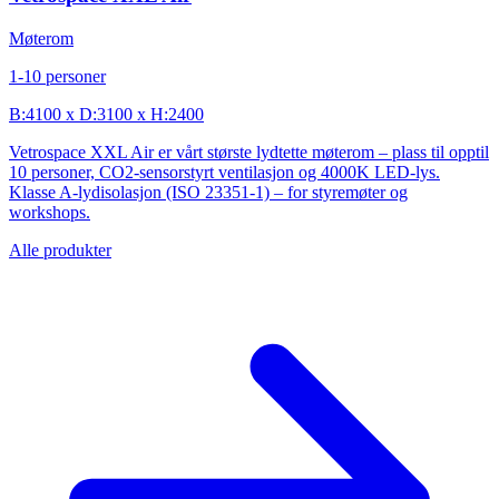
Møterom
1-10 personer
B:4100 x D:3100 x H:2400
Vetrospace XXL Air er vårt største lydtette møterom – plass til opptil
10 personer, CO2-sensorstyrt ventilasjon og 4000K LED-lys.
Klasse A-lydisolasjon (ISO 23351-1) – for styremøter og
workshops.
Alle produkter