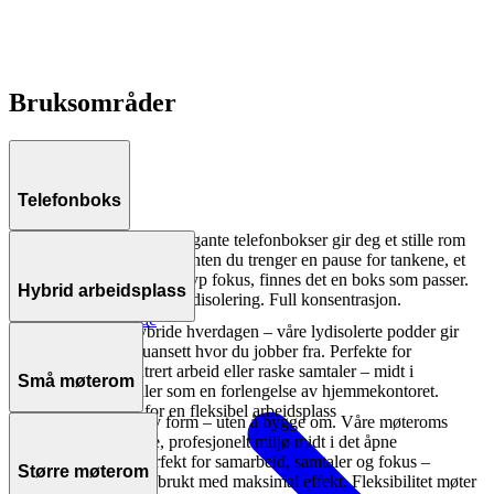
Bruksområder
Telefonboks
Skap ro i kaoset – våre elegante telefonbokser gir deg et stille rom
midt i kontorlandskapet. Enten du trenger en pause for tankene, et
fortrolig videomøte eller dyp fokus, finnes det en boks som passer.
Hybrid arbeidsplass
Stilrent design. Suveren lydisolering. Full konsentrasjon.
Utforsk bruksområde
Designet for den hybride hverdagen – våre lydisolerte podder gir
deg rom for fokus, uansett hvor du jobber fra. Perfekte for
videomøter, konsentrert arbeid eller raske samtaler – midt i
Små møterom
kontorlandskapet eller som en forlengelse av hjemmekontoret.
Fleksible løsninger for en fleksibel arbeidsplass
Gi møterommet en ny form – uten å bygge om. Våre møteroms
Utforsk bruksområde
podder skaper et stille, profesjonelt miljø midt i det åpne
kontorlandskapet. Perfekt for samarbeid, samtaler og fokus –
Større møterom
installert på et blunk, brukt med maksimal effekt. Fleksibilitet møter