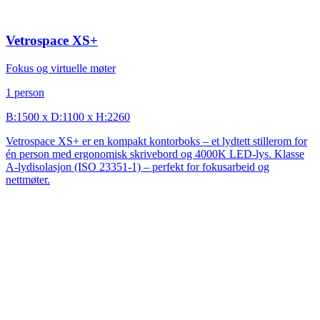
Vetrospace XS+
Fokus og virtuelle møter
1 person
B:1500 x D:1100 x H:2260
Vetrospace XS+ er en kompakt kontorboks – et lydtett stillerom for
én person med ergonomisk skrivebord og 4000K LED-lys. Klasse
A-lydisolasjon (ISO 23351-1) – perfekt for fokusarbeid og
nettmøter.