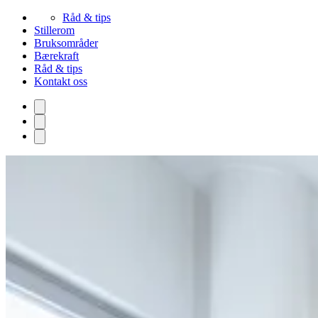
Råd & tips
Stillerom
Bruksområder
Bærekraft
Råd & tips
Kontakt oss