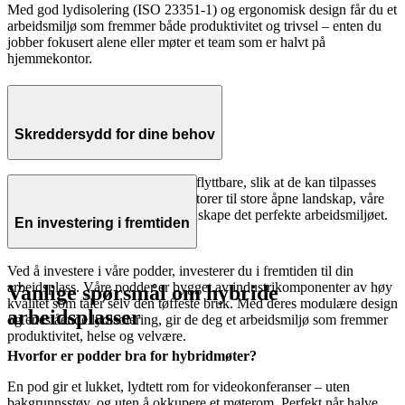
Med god lydisolering (ISO 23351-1) og ergonomisk design får du et
arbeidsmiljø som fremmer både produktivitet og trivsel – enten du
jobber fokusert alene eller møter et team som er halvt på
hjemmekontor.
Skreddersydd for dine behov
Våre podder er modulære og lett flyttbare, slik at de kan tilpasses
enhver arbeidsplass. Fra små kontorer til store åpne landskap, våre
podder gir deg fleksibiliteten til å skape det perfekte arbeidsmiljøet.
En investering i fremtiden
Ved å investere i våre podder, investerer du i fremtiden til din
arbeidsplass. Våre podder er bygget av industrikomponenter av høy
Vanlige spørsmål om hybride
kvalitet som tåler selv den tøffeste bruk. Med deres modulære design
arbeidsplasser
og enestående lydisolering, gir de deg et arbeidsmiljø som fremmer
produktivitet, helse og velvære.
Hvorfor er podder bra for hybridmøter?
En pod gir et lukket, lydtett rom for videokonferanser – uten
bakgrunnsstøy, og uten å okkupere et møterom. Perfekt når halve