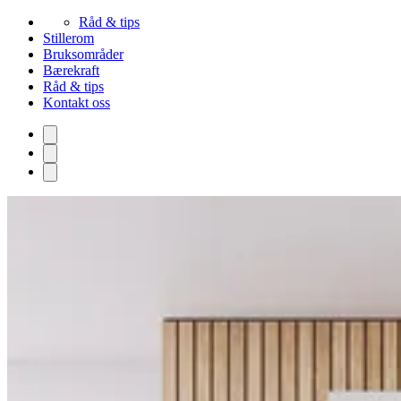
Råd & tips
Stillerom
Bruksområder
Bærekraft
Råd & tips
Kontakt oss