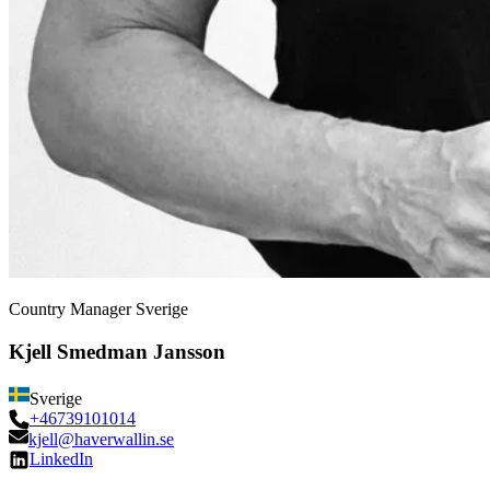
Country Manager Sverige
Kjell Smedman Jansson
Sverige
+46739101014
kjell@haverwallin.se
LinkedIn