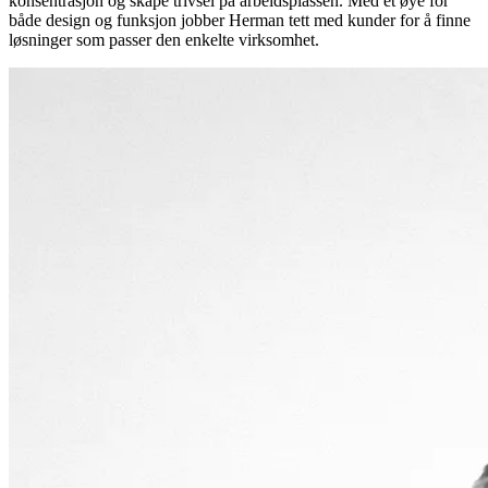
konsentrasjon og skape trivsel på arbeidsplassen. Med et øye for
både design og funksjon jobber Herman tett med kunder for å finne
løsninger som passer den enkelte virksomhet.