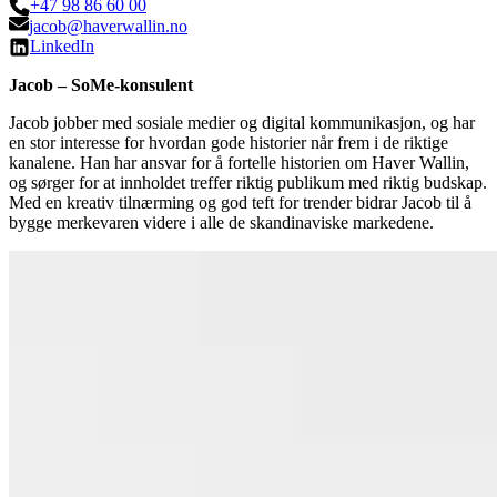
+47 98 86 60 00
jacob@haverwallin.no
LinkedIn
Jacob – SoMe-konsulent
Jacob jobber med sosiale medier og digital kommunikasjon, og har
en stor interesse for hvordan gode historier når frem i de riktige
kanalene. Han har ansvar for å fortelle historien om Haver Wallin,
og sørger for at innholdet treffer riktig publikum med riktig budskap.
Med en kreativ tilnærming og god teft for trender bidrar Jacob til å
bygge merkevaren videre i alle de skandinaviske markedene.