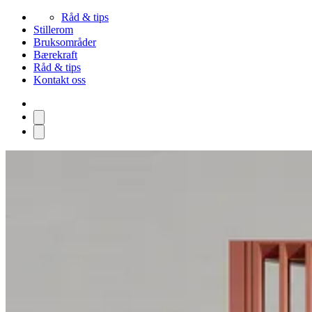
Råd & tips
Stillerom
Bruksområder
Bærekraft
Råd & tips
Kontakt oss