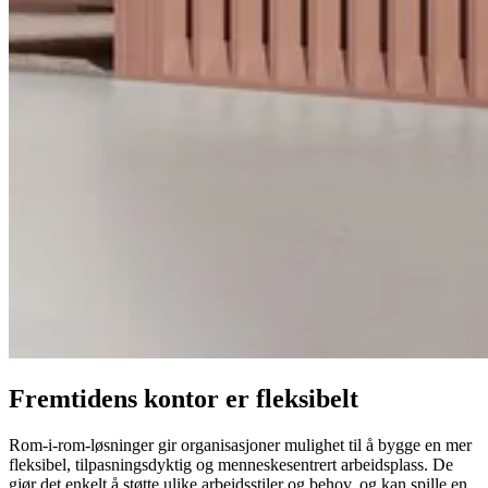
Fremtidens kontor er fleksibelt
Rom-i-rom-løsninger gir organisasjoner mulighet til å bygge en mer
fleksibel, tilpasningsdyktig og menneskesentrert arbeidsplass. De
gjør det enkelt å støtte ulike arbeidsstiler og behov, og kan spille en