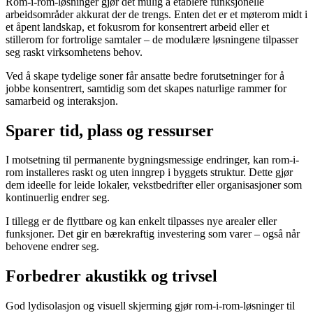
Rom-i-rom-løsninger gjør det mulig å etablere funksjonelle
arbeidsområder akkurat der de trengs. Enten det er et møterom midt i
et åpent landskap, et fokusrom for konsentrert arbeid eller et
stillerom for fortrolige samtaler – de modulære løsningene tilpasser
seg raskt virksomhetens behov.
Ved å skape tydelige soner får ansatte bedre forutsetninger for å
jobbe konsentrert, samtidig som det skapes naturlige rammer for
samarbeid og interaksjon.
Sparer tid, plass og ressurser
I motsetning til permanente bygningsmessige endringer, kan rom-i-
rom installeres raskt og uten inngrep i byggets struktur. Dette gjør
dem ideelle for leide lokaler, vekstbedrifter eller organisasjoner som
kontinuerlig endrer seg.
I tillegg er de flyttbare og kan enkelt tilpasses nye arealer eller
funksjoner. Det gir en bærekraftig investering som varer – også når
behovene endrer seg.
Forbedrer akustikk og trivsel
God lydisolasjon og visuell skjerming gjør rom-i-rom-løsninger til